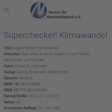
Skip to main content
Superchecker! Klimawandel
Titel:
Superchecker! Klimawandel
Untertitel:
Was willst du heute wissen? Coole Fakten,
Steckbriefe und Rekorde
Autor:
Kirsten E. Lehmann
Verlag:
Dorling Kindersley Verlag GmbH
Sprache:
deutsch
ISBN-10:
383104046X
ISBN-13:
978-3831040469
Format/Größe:
18.6 x 0.7 x 24 cm
Seiten:
64
Erschienen/Auflage:
30. Juni 2020