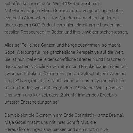
schaffen könnte eine Art Welt-CO2-Rat wie ihn die
Nobelpreisträgerin Elinor Ostrom einmal vorgeschlagen habe:
ein „Earth Atmospheric Trust“, in den die reichen Länder mit
überzogenem CO2-Budget einzahlen, damit arme Länder ihre
fossilen Ressourcen im Boden und ihre Urwälder stehen lassen.
Alles sei Teil eines Ganzen und hänge zusammen, so macht
Göpel Werbung für ihre ganzheitliche Perspektive auf die Welt.
Sie ist nun mal eine leidenschaftliche Streiterin und Forscherin,
die zwischen Disziplinen vermitteln und Brückenbauerin sein will:
zwischen Politikern, Ökonomen und Umweltschützern. Alles nur
Utopie? Nein, meint sie. Nicht, wenn wir uns mitverantwortlich
fühlten für das, was auf der „anderen“ Seite der Welt passiere.
Und wenn uns klar sei, dass „Zukunft“ immer das Ergebnis
unserer Entscheidungen sei.
Damit bleibt die Ökonomin am Ende Optimistin - „trotz Drama“.
Maja Göpel macht uns mit ihrer Schrift Mut, die
Herausforderungen anzupacken und sich nicht nur vor