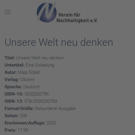
Skip to main content
Unsere Welt neu denken
Titel:
Unsere Welt neu denken
Untertitel:
Eine Einladung
Autor:
Maja Göpel
Verlag:
Ullstein
Sprache:
Deutsch
ISBN-10:
355020079X
ISBN-13:
978-3550200793
Format/Größe:
Gebundene Ausgabe
Seiten:
208
Erschienen/Auflage:
2020
Preis:
17,99