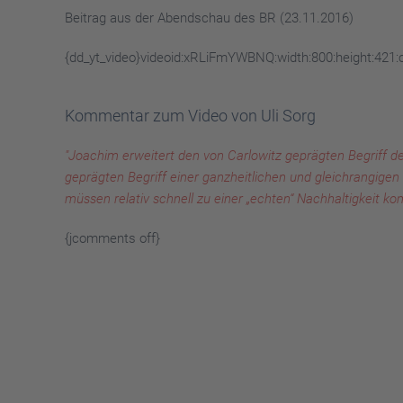
Beitrag aus der Abendschau des BR (23.11.2016)
{dd_yt_video}videoid:xRLiFmYWBNQ:width:800:height:421:
Kommentar zum Video von Uli Sorg
"Joachim erweitert den von Carlowitz geprägten Begriff der
geprägten Begriff einer ganzheitlichen und gleichrangigen
müssen relativ schnell zu einer „echten“ Nachhaltigkeit
{jcomments off}