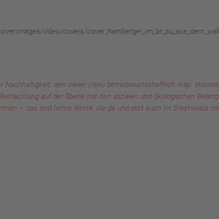
cover:images/video/covers/cover_hamberger_im_br_zu_aus_dem_wald_
 Nachhaltigkeit, den dieser (rein) betriebswirtschaftlich resp. ökonom
 Betrachtung auf der Ebene mit den sozialen und ökologischen Belange
 kommen – das sind hehre Worte, die da und dort auch im Staatswald 