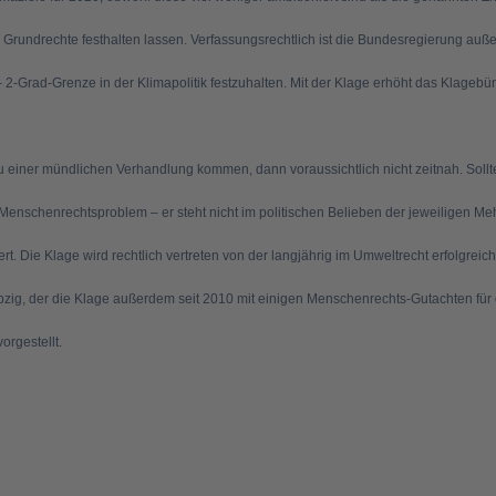
ndrechte festhalten lassen. Verfassungsrechtlich ist die Bundesregierung außerde
n – 2-Grad-Grenze in der Klimapolitik festzuhalten. Mit der Klage erhöht das Klag
zu einer mündlichen Verhandlung kommen, dann voraussichtlich nicht zeitnah. Soll
 Menschenrechtsproblem – er steht nicht im politischen Belieben der jeweiligen Meh
rt. Die Klage wird rechtlich vertreten von der langjährig im Umweltrecht erfolgr
eipzig, der die Klage außerdem seit 2010 mit einigen Menschenrechts-Gutachten für d
orgestellt.