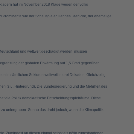
lklägern hat im November 2018 Klage wegen der völlig
nd Prominente wie der Schauspieler Hannes Jaenicke, der ehemalige
 Deutschland und weltweit geschädigt werden, müssen
Begrenzung der globalen Erwärmung auf 1,5 Grad gegenüber
en in sämtlichen Sektoren weltweit in drei Dekaden. Gleichzeitig
ehen (s.u. Hintergrund). Die Bundesregierung und die Mehrheit des
 hat die Politik demokratische Entscheidungsspielräume. Diese
 zu untergraben. Genau das droht jedoch, wenn die Klimapolitik
iele. Zumindest an diesen einmal selbst als nötig zugestandenen