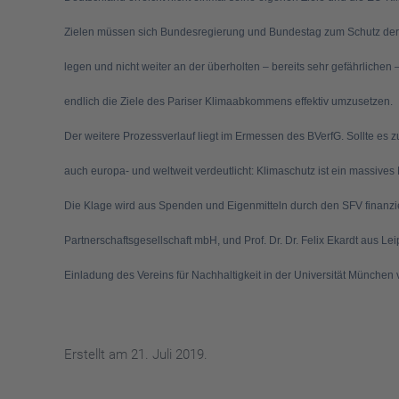
Zielen müssen sich Bundesregierung und Bundestag zum Schutz der Gru
legen und nicht weiter an der überholten – bereits sehr gefährliche
endlich die Ziele des Pariser Klimaabkommens effektiv umzusetzen.
Der weitere Prozessverlauf liegt im Ermessen des BVerfG. Sollte es 
auch europa- und weltweit verdeutlicht: Klimaschutz ist ein massives
Die Klage wird aus Spenden und Eigenmitteln durch den SFV finanzie
Partnerschaftsgesellschaft mbH, und Prof. Dr. Dr. Felix Ekardt aus L
Einladung des Vereins für Nachhaltigkeit in der Universität München v
Erstellt am
21. Juli 2019
.