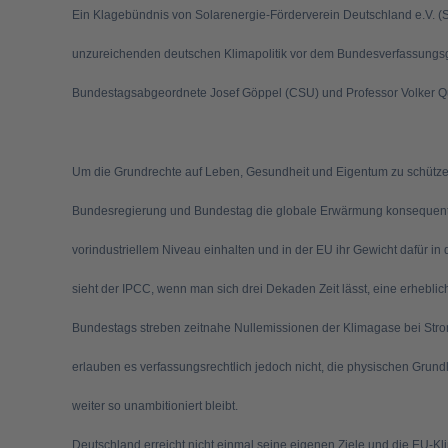
Ein Klagebündnis von Solarenergie-Förderverein Deutschland e.V. (
unzureichenden deutschen Klimapolitik vor dem Bundesverfassungsg
Bundestagsabgeordnete Josef Göppel (CSU) und Professor Volker Qua
Um die Grundrechte auf Leben, Gesundheit und Eigentum zu schütze
Bundesregierung und Bundestag die globale Erwärmung konsequent
vorindustriellem Niveau einhalten und in der EU ihr Gewicht dafür in
sieht der IPCC, wenn man sich drei Dekaden Zeit lässt, eine erhebli
Bundestags streben zeitnahe Nullemissionen der Klimagase bei Strom,
erlauben es verfassungsrechtlich jedoch nicht, die physischen Grund
weiter so unambitioniert bleibt.
Deutschland erreicht nicht einmal seine eigenen Ziele und die EU-Kli