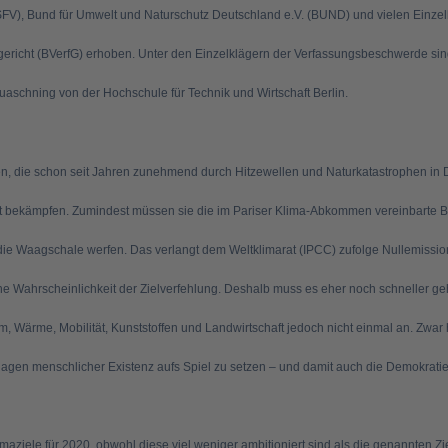
SFV), Bund für Umwelt und Naturschutz Deutschland e.V. (BUND) und vielen Einze
ericht (BVerfG) erhoben. Unter den Einzelklägern der Verfassungsbeschwerde si
schning von der Hochschule für Technik und Wirtschaft Berlin.
n, die schon seit Jahren zunehmend durch Hitzewellen und Naturkatastrophen in
 bekämpfen. Zumindest müssen sie die im Pariser Klima-Abkommen vereinbarte 
 die Waagschale werfen. Das verlangt dem Weltklimarat (IPCC) zufolge Nullemission
che Wahrscheinlichkeit der Zielverfehlung. Deshalb muss es eher noch schneller g
 Wärme, Mobilität, Kunststoffen und Landwirtschaft jedoch nicht einmal an. Zwar
lagen menschlicher Existenz aufs Spiel zu setzen – und damit auch die Demokratie
maziele für 2020, obwohl diese viel weniger ambitioniert sind als die genannten Z