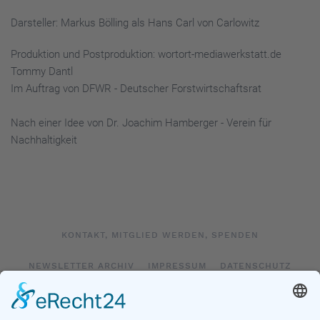
Darsteller: Markus Bölling als Hans Carl von Carlowitz
Produktion und Postproduktion: wortort-mediawerkstatt.de
Tommy Dantl
Im Auftrag von DFWR - Deutscher Forstwirtschaftsrat
Nach einer Idee von Dr. Joachim Hamberger - Verein für
Nachhaltigkeit
KONTAKT, MITGLIED WERDEN, SPENDEN
NEWSLETTER ARCHIV
IMPRESSUM
DATENSCHUTZ
LOGIN
IMPRESSUM SOCIAL MEDIA