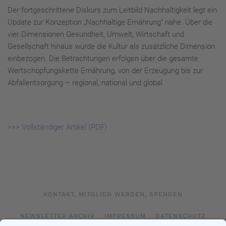
Der fortgeschrittene Diskurs zum Leitbild Nachhaltigkeit legt ein
Update zur Konzeption „Nachhaltige Ernährung“ nahe. Über die
vier Dimensionen Gesundheit, Umwelt, Wirtschaft und
Gesellschaft hinaus wurde die Kultur als zusätzliche Dimension
einbezogen. Die Betrachtungen erfolgen über die gesamte
Wertschöpfungskette Ernährung, von der Erzeugung bis zur
Abfallentsorgung – regional, national und global.
>>> Vollständiger Artikel (PDF)
KONTAKT, MITGLIED WERDEN, SPENDEN
NEWSLETTER ARCHIV
IMPRESSUM
DATENSCHUTZ